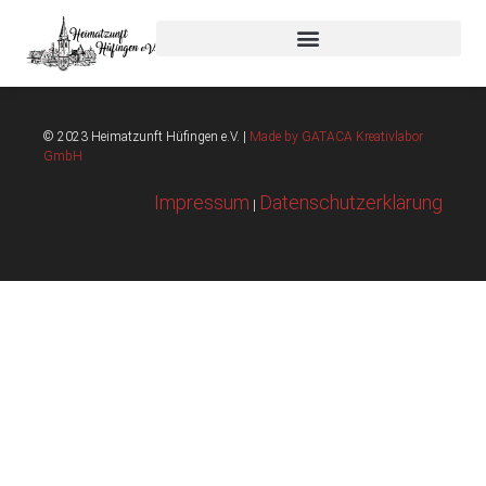
Mitgliederversammlun
© 2023 Heimatzunft Hüfingen e.V. |
Made by GATACA Kreativlabor
GmbH
Impressum
Datenschutzerklärung
|